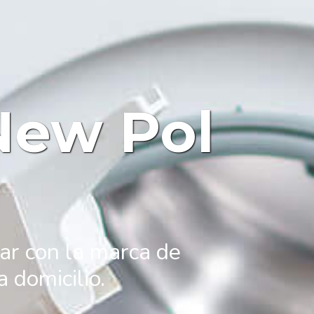
New Pol
ar con la marca de
 domicilio.