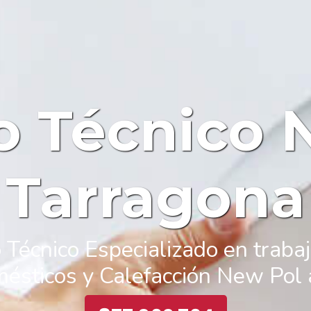
io Técnico 
Tarragona
 Técnico Especializado en trabaj
ésticos y Calefacción New Pol a